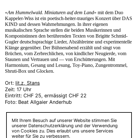
«
Am Hummelwald. Miniaturen auf dem Land
» mit dem Duo
Kappeler-Wiss ist ein poetisch-heiter-trauriges Konzert über DAS
KIND und dessen Wahrnehmungen. In ihrer eigenen
musikalischen Sprache stellen die beiden Musikerinnen und
Komponistinnen den berührenden Texten von Brigitte Schmid-
Gugler deutschsprachige Lieder, Abzählreime und experimentelle
Klänge gegenüber. Der Bühnenabend erzählt und singt von
Brüchen, vom Zerbrechlichen, von kindlicher Neugierde, vom
Staunen und Vertrauen und — von Erschütterungen. Mit
Harmonium, Gesang und Lesung, Toy-Piano, Zungentrommel,
Shruti-Box und Glocken.
Ort:
lit.z, Stans
Zeit:
17 Uhr
Eintritt:
CHF 25, ermässigt CHF 22
Foto:
Beat Allgaier Anderhub
Mit Ihrem Besuch auf unserer Website stimmen Sie
Tickets reservieren
unserer
Datenschutzerklärung
und der Verwendung
von Cookies zu. Dies erlaubt uns unsere Services
weiter für Sie zu verbessern.