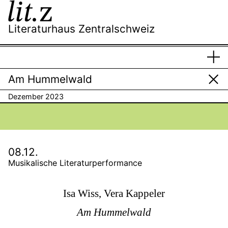
Literaturhaus Zentralschweiz
S
Men
s
anz
hi
Am Hummelwald
Dezember 2023
08.12.
Musikalische Literaturperformance
Isa Wiss, Vera Kappeler
Am Hummelwald