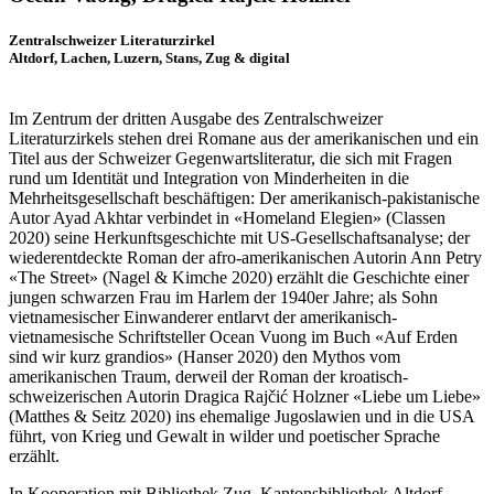
Zentralschweizer Literaturzirkel
Altdorf, Lachen, Luzern, Stans, Zug & digital
Im Zentrum der dritten Ausgabe des Zentralschweizer
Literaturzirkels stehen drei Romane aus der amerikanischen und ein
Titel aus der Schweizer Gegenwartsliteratur, die sich mit Fragen
rund um Identität und Integration von Minderheiten in die
Mehrheitsgesellschaft beschäftigen: Der amerikanisch-pakistanische
Autor Ayad Akhtar verbindet in «Homeland Elegien» (Classen
2020) seine Herkunftsgeschichte mit US-Gesellschaftsanalyse; der
wiederentdeckte Roman der afro-amerikanischen Autorin Ann Petry
«The Street» (Nagel & Kimche 2020) erzählt die Geschichte einer
jungen schwarzen Frau im Harlem der 1940er Jahre; als Sohn
vietnamesischer Einwanderer entlarvt der amerikanisch-
vietnamesische Schriftsteller Ocean Vuong im Buch «Auf Erden
sind wir kurz grandios» (Hanser 2020) den Mythos vom
amerikanischen Traum, derweil der Roman der kroatisch-
schweizerischen Autorin Dragica Rajčić Holzner «Liebe um Liebe»
(Matthes & Seitz 2020) ins ehemalige Jugoslawien und in die USA
führt, von Krieg und Gewalt in wilder und poetischer Sprache
erzählt.
In Kooperation mit Bibliothek Zug, Kantonsbibliothek Altdorf,