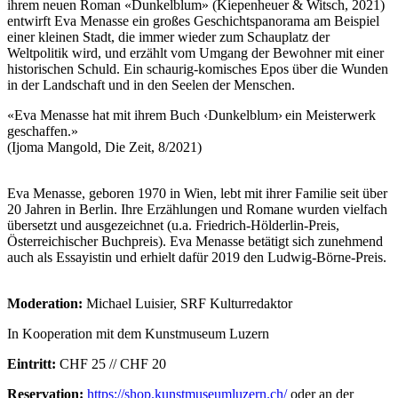
ihrem neuen Roman «Dunkelblum» (Kiepenheuer & Witsch, 2021)
entwirft Eva Menasse ein großes Geschichtspanorama am Beispiel
einer kleinen Stadt, die immer wieder zum Schauplatz der
Weltpolitik wird, und erzählt vom Umgang der Bewohner mit einer
historischen Schuld. Ein schaurig-komisches Epos über die Wunden
in der Landschaft und in den Seelen der Menschen.
«Eva Menasse hat mit ihrem Buch ‹Dunkelblum› ein Meisterwerk
geschaffen.»
(Ijoma Mangold, Die Zeit, 8/2021)
Eva Menasse, geboren 1970 in Wien, lebt mit ihrer Familie seit über
20 Jahren in Berlin. Ihre Erzählungen und Romane wurden vielfach
übersetzt und ausgezeichnet (u.a. Friedrich-Hölderlin-Preis,
Österreichischer Buchpreis). Eva Menasse betätigt sich zunehmend
auch als Essayistin und erhielt dafür 2019 den Ludwig-Börne-Preis.
Moderation:
Michael Luisier, SRF Kulturredaktor
In Kooperation mit dem Kunstmuseum Luzern
Eintritt:
CHF 25 // CHF 20
Reservation:
https://shop.kunstmuseumluzern.ch/
oder an der