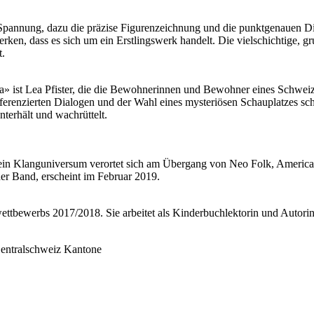
 Spannung, dazu die präzise Figurenzeichnung und die punktgenauen
erken, dass es sich um ein Erstlingswerk handelt. Die vielschichtige
t.
» ist Lea Pfister, die die Bewohnerinnen und Bewohner eines Schweize
 differenzierten Dialogen und der Wahl eines mysteriösen Schauplatzes s
erhält und wachrüttelt.
Sein Klanguniversum verortet sich am Übergang von Neo Folk, American
er Band, erscheint im Februar 2019.
wettbewerbs 2017/2018. Sie arbeitet als Kinderbuchlektorin und Autorin
 Zentralschweiz Kantone