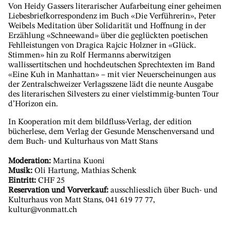
Von Heidy Gassers literarischer Aufarbeitung einer geheimen
Liebesbriefkorrespondenz im Buch «Die Verführerin», Peter
Weibels Meditation über Solidarität und Hoffnung in der
Erzählung «Schneewand» über die geglückten poetischen
Fehlleistungen von Dragica Rajcic Holzner in «Glück.
Stimmen» hin zu Rolf Hermanns aberwitzigen
wallissertitschen und hochdeutschen Sprechtexten im Band
«Eine Kuh in Manhattan» – mit vier Neuerscheinungen aus
der Zentralschweizer Verlagsszene lädt die neunte Ausgabe
des literarischen Silvesters zu einer vielstimmig-bunten Tour
d’Horizon ein.
In Kooperation mit dem bildfluss-Verlag, der edition
bücherlese, dem Verlag der Gesunde Menschenversand und
dem Buch- und Kulturhaus von Matt Stans
Moderation:
Martina Kuoni
Musik:
Oli Hartung, Mathias Schenk
Eintritt:
CHF 25
Reservation und Vorverkauf:
ausschliesslich über Buch- und
Kulturhaus von Matt Stans, 041 619 77 77,
kultur@vonmatt.ch