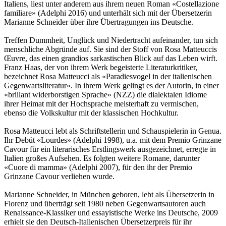
Italiens, liest unter anderem aus ihrem neuen Roman «Costellazione
familiare» (Adelphi 2016) und unterhält sich mit der Übersetzerin
Marianne Schneider über ihre Übertragungen ins Deutsche.
Treffen Dummheit, Unglück und Niedertracht aufeinander, tun sich
menschliche Abgründe auf. Sie sind der Stoff von Rosa Matteuccis
Œuvre, das einen grandios sarkastischen Blick auf das Leben wirft.
Franz Haas, der von ihrem Werk begeisterte Literaturkritiker,
bezeichnet Rosa Matteucci als «Paradiesvogel in der italienischen
Gegenwartsliteratur». In ihrem Werk gelingt es der Autorin, in einer
«brillant widerborstigen Sprache» (NZZ) die dialektalen Idiome
ihrer Heimat mit der Hochsprache meisterhaft zu vermischen,
ebenso die Volkskultur mit der klassischen Hochkultur.
Rosa Matteucci lebt als Schriftstellerin und Schauspielerin in Genua.
Ihr Debüt «Lourdes» (Adelphi 1998), u.a. mit dem Premio Grinzane
Cavour für ein literarisches Erstlingswerk ausgezeichnet, erregte in
Italien großes Aufsehen. Es folgten weitere Romane, darunter
«Cuore di mamma» (Adelphi 2007), für den ihr der Premio
Grinzane Cavour verliehen wurde.
Marianne Schneider, in München geboren, lebt als Übersetzerin in
Florenz und überträgt seit 1980 neben Gegenwartsautoren auch
Renaissance-Klassiker und essayistische Werke ins Deutsche, 2009
erhielt sie den Deutsch-Italienischen Übersetzerpreis für ihr