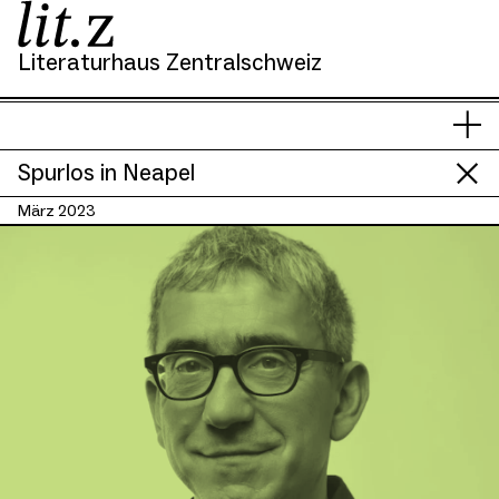
Literaturhaus Zentralschweiz
Si
Men
s
anze
hi
Spurlos in Neapel
März 2023