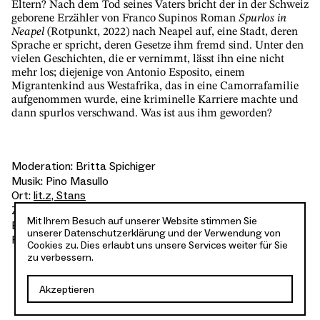
Eltern? Nach dem Tod seines Vaters bricht der in der Schweiz
geborene Erzähler von Franco Supinos Roman
Spurlos in
Neapel
(Rotpunkt, 2022) nach Neapel auf, eine Stadt, deren
Sprache er spricht, deren Gesetze ihm fremd sind. Unter den
vielen Geschichten, die er vernimmt, lässt ihn eine nicht
mehr los; diejenige von Antonio Esposito, einem
Migrantenkind aus Westafrika, das in eine Camorrafamilie
aufgenommen wurde, eine kriminelle Karriere machte und
dann spurlos verschwand. Was ist aus ihm geworden?
Moderation:
Britta Spichiger
Musik:
Pino Masullo
Ort:
lit.z, Stans
Zeit:
19.45 Uhr
Mit Ihrem Besuch auf unserer Website stimmen Sie
Eintritt:
CHF 25, ermässigt CHF 22
unserer
Datenschutzerklärung
und der Verwendung von
Foto:
Nina Dick
Cookies zu. Dies erlaubt uns unsere Services weiter für Sie
zu verbessern.
Akzeptieren
Facebook
E-
Kalender
Mail