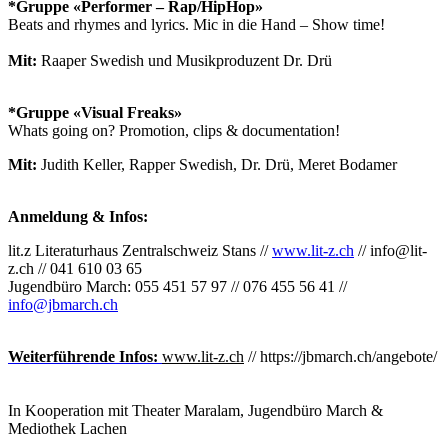
*Gruppe «Performer – Rap/HipHop»
Beats and rhymes and lyrics. Mic in die Hand – Show time!
Mit:
Raaper Swedish und Musikproduzent Dr. Drü
*Gruppe «Visual Freaks»
Whats going on? Promotion, clips & documentation!
Mit:
Judith Keller, Rapper Swedish, Dr. Drü, Meret Bodamer
Anmeldung & Infos:
lit.z Literaturhaus Zentralschweiz Stans //
www.lit-z.ch
// info@lit-
z.ch // 041 610 03 65
Jugendbüro March: 055 451 57 97 // 076 455 56 41 //
info@jbmarch.ch
Weiterführende Infos:
www.lit-z.ch
// https://jbmarch.ch/angebote/
In Kooperation mit Theater Maralam, Jugendbüro March &
Mediothek Lachen