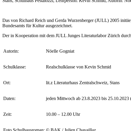
Stans, Schulhaus Pestalozzi, Lehrperson: Kevin Schmid, Autorin: No
Das von Richard Reich und Gerda Wurzenberger (JULL) 2005 initiierte
Bundesamts für Kultur ausgezeichnet.
Der in Kooperation mit dem JULL Junges Literaturlabor Zürich durc
Autorin:
Nöelle Gogniat
Schulklasse:
Realschulklasse von Kevin Schmid
Ort:
lit.z Literaturhaus Zentralschweiz, Stans
Daten:
jeden Mittwoch ab 23.8.2023 bis 25.10.2023 (
Zeit:
10.00 – 12.00 Uhr
Foto Schulhausroman:
© BAK / Julien Chavaillaz