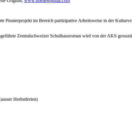
ëlle Gogniat,
www.noellegogniat.com
 Pionierprojekt im Bereich partizipative Arbeitsweise in der Kulturv
hgeführte Zentralschweizer Schulhausroman wird von der AKS grosszügi
ausser Herbstferien)