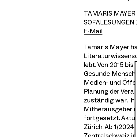
TAMARIS MAYER
SOFALESUNGEN
E-Mail
Tamaris Mayer ha
Literaturwissensch
lebt. Von 2015 bis
Gesunde Menschen
Medien- und Öffent
Planung der Veran
zuständig war. Ih
Mitherausgeberin 
fortgesetzt. Aktue
Zürich. Ab 1/2024
Zentralschweiz in