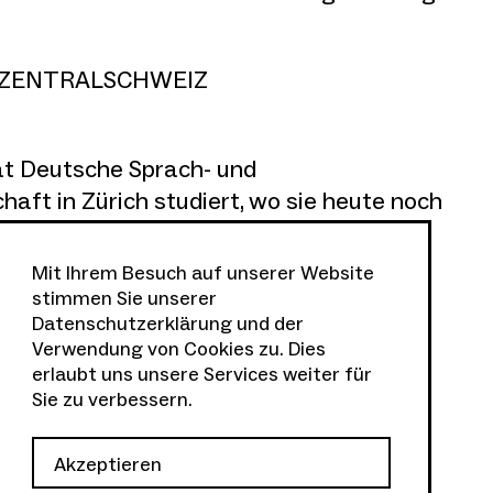
 ZENTRALSCHWEIZ
t Deutsche Sprach- und
aft in Zürich studiert, wo sie heute noch
 2023 war sie Mitarbeiterin im Verlag der
versand, Luzern; sie verantwortete die
Mit Ihrem Besuch auf unserer Website
lichkeitsarbeit und war u.a. für die
stimmen Sie unserer
Datenschutzerklärung
und der
staltungen sowie für das Fundraising
Verwendung von Cookies zu. Dies
re ehrenamtliche Tätigkeit als
erlaubt uns unsere Services weiter für
der edition spoken script wird
Sie zu verbessern.
ll ist sie Co-Leiterin des sogar theater,
 hat sie die Leitung der Sofalesungen
Akzeptieren
ne.