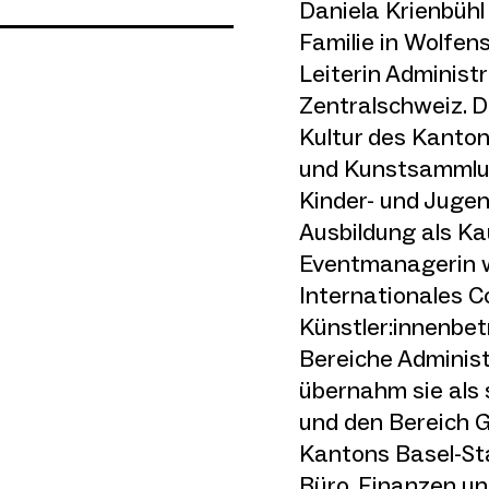
Daniela Krienbühl 
Familie in Wolfens
Leiterin Administ
Zentralschweiz. D
m
ube
Kultur des Kanton
und Kunstsammlung
Kinder- und Jugen
Ausbildung als Ka
Eventmanagerin w
Internationales C
Künstler:innenbet
Bereiche Adminis
übernahm sie als 
und den Bereich G
Kantons Basel-Sta
Büro, Finanzen un