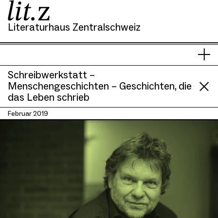
Literaturhaus Zentralschweiz
Si
Men
s
anze
hi
Schreibwerkstatt –
Menschengeschichten – Geschichten, die
das Leben schrieb
Februar 2019