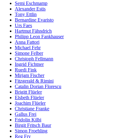
Semi Eschmamp
Alexander Estis
Tony Ettlin
Bernardine Evaristo
Urs Faes
Hartmut Fähndrich
Philipp Leon Fankhauser
Anna Fattori
Michael Fehr
Simone Felber
Christoph Fellmann
Ingrid Fichtner
Ruedi Fink
Mirjam Fischer
Fitzgerald & Rimini
Catalin Dorian Florescu
Brigitt Flüeler
Elsbeth Flüeler
Joachim Flüeler
Christiane Franke
Gallus Frei
Fridolin Kilbi
Birgit Fritsch Baur
Simon Froehling
Reg Fry