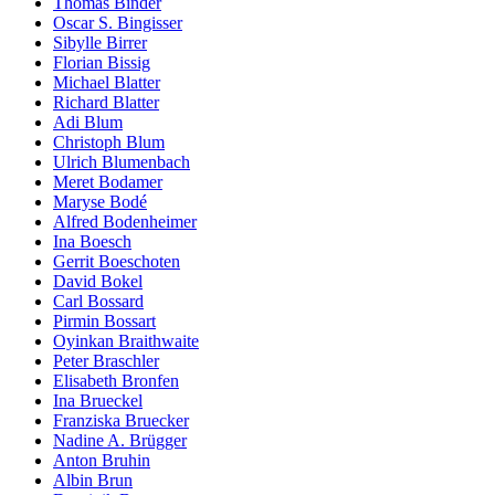
Thomas Binder
Oscar S. Bingisser
Sibylle Birrer
Florian Bissig
Michael Blatter
Richard Blatter
Adi Blum
Christoph Blum
Ulrich Blumenbach
Meret Bodamer
Maryse Bodé
Alfred Bodenheimer
Ina Boesch
Gerrit Boeschoten
David Bokel
Carl Bossard
Pirmin Bossart
Oyinkan Braithwaite
Peter Braschler
Elisabeth Bronfen
Ina Brueckel
Franziska Bruecker
Nadine A. Brügger
Anton Bruhin
Albin Brun