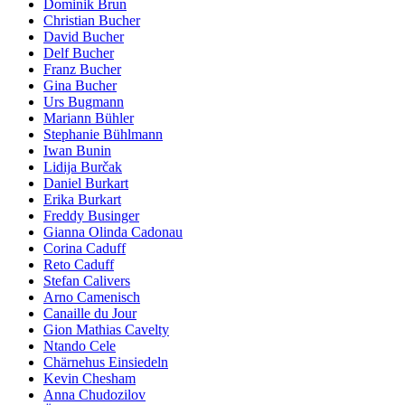
Dominik Brun
Christian Bucher
David Bucher
Delf Bucher
Franz Bucher
Gina Bucher
Urs Bugmann
Mariann Bühler
Stephanie Bühlmann
Iwan Bunin
Lidija Burčak
Daniel Burkart
Erika Burkart
Freddy Businger
Gianna Olinda Cadonau
Corina Caduff
Reto Caduff
Stefan Calivers
Arno Camenisch
Canaille du Jour
Gion Mathias Cavelty
Ntando Cele
Chärnehus Einsiedeln
Kevin Chesham
Anna Chudozilov