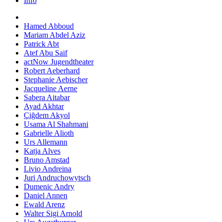
Info
Hamed Abboud
Mariam Abdel Aziz
Patrick Abt
Atef Abu Saif
actNow Jugendtheater
Robert Aeberhard
Stephanie Aebischer
Jacqueline Aerne
Sabera Aitabar
Ayad Akhtar
Çiğdem Akyol
Usama Al Shahmani
Gabrielle Alioth
Urs Allemann
Katja Alves
Bruno Amstad
Livio Andreina
Juri Andruchowytsch
Dumenic Andry
Daniel Annen
Ewald Arenz
Walter Sigi Arnold