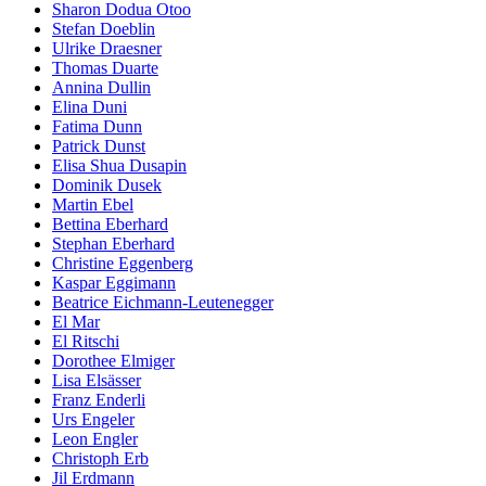
Sharon Dodua Otoo
Stefan Doeblin
Ulrike Draesner
Thomas Duarte
Annina Dullin
Elina Duni
Fatima Dunn
Patrick Dunst
Elisa Shua Dusapin
Dominik Dusek
Martin Ebel
Bettina Eberhard
Stephan Eberhard
Christine Eggenberg
Kaspar Eggimann
Beatrice Eichmann-Leutenegger
El Mar
El Ritschi
Dorothee Elmiger
Lisa Elsässer
Franz Enderli
Urs Engeler
Leon Engler
Christoph Erb
Jil Erdmann