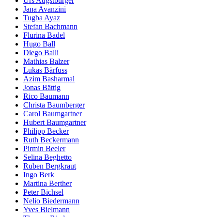
Urs Augstburger
Jana Avanzini
Tugba Ayaz
Stefan Bachmann
Flurina Badel
Hugo Ball
Diego Balli
Mathias Balzer
Lukas Bärfuss
Azim Basharmal
Jonas Bättig
Rico Baumann
Christa Baumberger
Carol Baumgartner
Hubert Baumgartner
Philipp Becker
Ruth Beckermann
Pirmin Beeler
Selina Beghetto
Ruben Bergkraut
Ingo Berk
Martina Berther
Peter Bichsel
Nelio Biedermann
Yves Bielmann