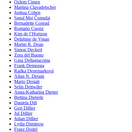
Özlem Çimen
Martina Clavadetscher
Joshua Cohen
Sagal Maj Čomafai
Bernadette Conrad
Romano Cuonz
Kim de l’Horizon
Delphine de Vigan
Martin R. Dean
Simon Deckert
Zora del Buono
Gina Dellagiacoma
Frank Demenga
Radka Denemarková
Allan N. Derain
Mario Desiati
Selin Dettwiler
Anna-Katharina Diener
Bettina Dieterle
Daniela Dill
Geri Dillier
Jul Dillier
Julian Dillier
Lydia Dimitrow
Franz Dodel