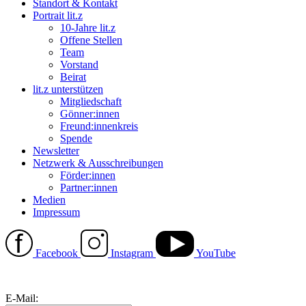
Standort & Kontakt
Portrait lit.z
10-Jahre lit.z
Offene Stellen
Team
Vorstand
Beirat
lit.z unterstützen
Mitgliedschaft
Gönner:innen
Freund:innenkreis
Spende
Newsletter
Netzwerk & Ausschreibungen
Förder:innen
Partner:innen
Medien
Impressum
Facebook
Instagram
YouTube
E-Mail: