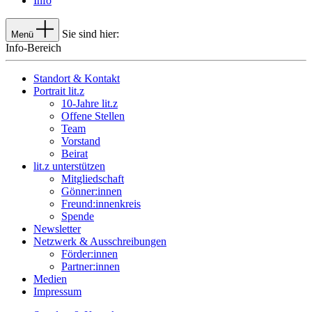
Info
Sie sind hier:
Menü
Info-Bereich
Standort & Kontakt
Portrait lit.z
10-Jahre lit.z
Offene Stellen
Team
Vorstand
Beirat
lit.z unterstützen
Mitgliedschaft
Gönner:innen
Freund:innenkreis
Spende
Newsletter
Netzwerk & Ausschreibungen
Förder:innen
Partner:innen
Medien
Impressum