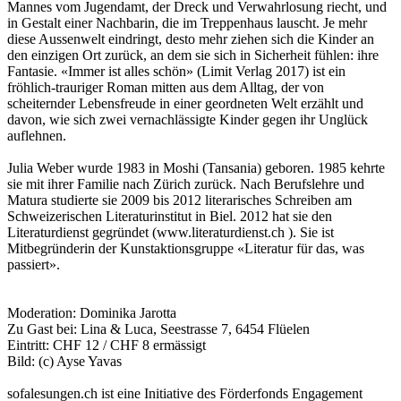
Mannes vom Jugendamt, der Dreck und Verwahrlosung riecht, und
in Gestalt einer Nachbarin, die im Treppenhaus lauscht. Je mehr
diese Aussenwelt eindringt, desto mehr ziehen sich die Kinder an
den einzigen Ort zurück, an dem sie sich in Sicherheit fühlen: ihre
Fantasie. «Immer ist alles schön» (Limit Verlag 2017) ist ein
fröhlich-trauriger Roman mitten aus dem Alltag, der von
scheiternder Lebensfreude in einer geordneten Welt erzählt und
davon, wie sich zwei vernachlässigte Kinder gegen ihr Unglück
auflehnen.
Julia Weber wurde 1983 in Moshi (Tansania) geboren. 1985 kehrte
sie mit ihrer Familie nach Zürich zurück. Nach Berufslehre und
Matura studierte sie 2009 bis 2012 literarisches Schreiben am
Schweizerischen Literaturinstitut in Biel. 2012 hat sie den
Literaturdienst gegründet (www.literaturdienst.ch ). Sie ist
Mitbegründerin der Kunstaktionsgruppe «Literatur für das, was
passiert».
Moderation: Dominika Jarotta
Zu Gast bei: Lina & Luca, Seestrasse 7, 6454 Flüelen
Eintritt: CHF 12 / CHF 8 ermässigt
Bild: (c) Ayse Yavas
sofalesungen.ch ist eine Initiative des Förderfonds Engagement