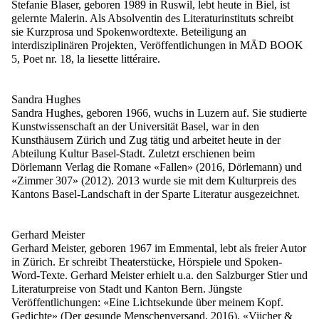
Stefanie Blaser, geboren 1989 in Ruswil, lebt heute in Biel, ist
gelernte Malerin. Als Absolventin des Literaturinstituts schreibt
sie Kurzprosa und Spokenwordtexte. Beteiligung an
interdisziplinären Projekten, Veröffentlichungen in MÄD BOOK
5, Poet nr. 18, la liesette littéraire.
Sandra Hughes
Sandra Hughes, geboren 1966, wuchs in Luzern auf. Sie studierte
Kunstwissenschaft an der Universität Basel, war in den
Kunsthäusern Zürich und Zug tätig und arbeitet heute in der
Abteilung Kultur Basel-Stadt. Zuletzt erschienen beim
Dörlemann Verlag die Romane «Fallen» (2016, Dörlemann) und
«Zimmer 307» (2012). 2013 wurde sie mit dem Kulturpreis des
Kantons Basel-Landschaft in der Sparte Literatur ausgezeichnet.
Gerhard Meister
Gerhard Meister, geboren 1967 im Emmental, lebt als freier Autor
in Zürich. Er schreibt Theaterstücke, Hörspiele und Spoken-
Word-Texte. Gerhard Meister erhielt u.a. den Salzburger Stier und
Literaturpreise von Stadt und Kanton Bern. Jüngste
Veröffentlichungen: «Eine Lichtsekunde über meinem Kopf.
Gedichte» (Der gesunde Menschenversand, 2016), «Viicher &