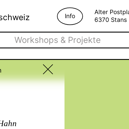
Alter Postpl
Info
lschweiz
6370 Stans
Workshops & Projekte
h
 Hahn