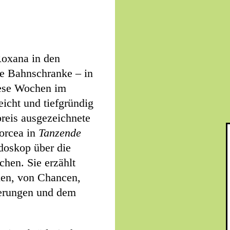
Roxana in den
ne Bahnschranke – in
iese Wochen im
icht und tiefgründig
preis ausgezeichnete
orcea in
Tanzende
doskop über die
chen. Sie erzählt
len, von Chancen,
herungen und dem